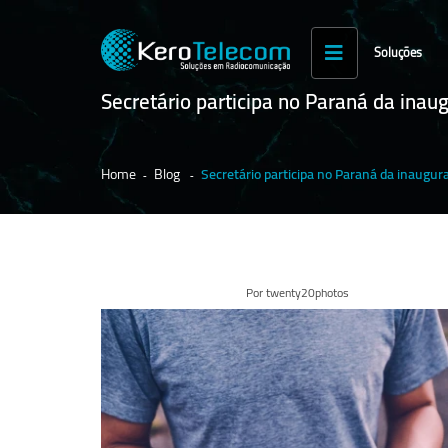
Soluções
Secretário participa no Paraná da ina
Home
Blog
Secretário participa no Paraná da inaugur
Por twenty20photos