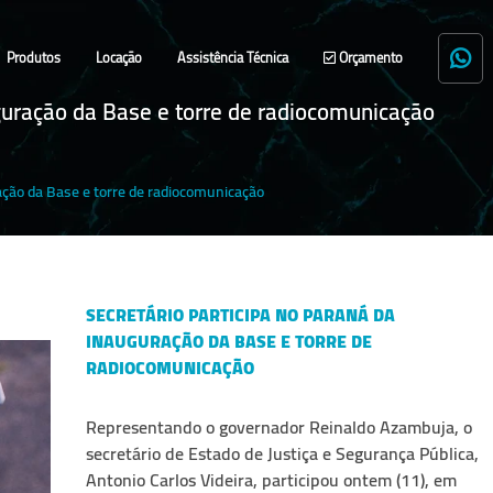
Produtos
Locação
Assistência Técnica
Orçamento
uguração da Base e torre de radiocomunicação
ação da Base e torre de radiocomunicação
SECRETÁRIO PARTICIPA NO PARANÁ DA
INAUGURAÇÃO DA BASE E TORRE DE
RADIOCOMUNICAÇÃO
Representando o governador Reinaldo Azambuja, o
secretário de Estado de Justiça e Segurança Pública,
Antonio Carlos Videira, participou ontem (11), em