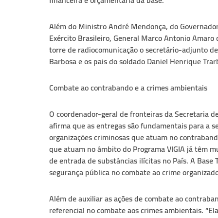
financeira e orçamentária da base.
Além do Ministro André Mendonça, do Governador 
Exército Brasileiro, General Marco Antonio Amaro 
torre de radiocomunicação o secretário-adjunto de 
Barbosa e os pais do soldado Daniel Henrique Tra
Combate ao contrabando e a crimes ambientais
O coordenador-geral de fronteiras da Secretaria d
afirma que as entregas são fundamentais para a s
organizações criminosas que atuam no contrabando d
que atuam no âmbito do Programa VIGIA já têm mud
de entrada de substâncias ilícitas no País. A Base
segurança pública no combate ao crime organizado”
Além de auxiliar as ações de combate ao contraban
referencial no combate aos crimes ambientais. “Ela