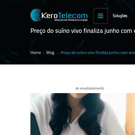
Soluções
Preço do suíno vivo finaliza junho com
Home
Blog
Preço do suíno vivo finaliza junho com evo
de envatoelements