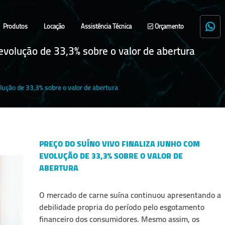
Produtos
Locação
Assistência Técnica
Orçamento
 evolução de 33,3% sobre o valor de abertura
lução de 33,3% sobre o valor de abertura
PREÇO DO SUÍNO VIVO FINALIZA JUNHO COM
EVOLUÇÃO DE 33,3% SOBRE O VALOR DE
ABERTURA
O mercado de carne suína continuou apresentando a
debilidade propria do período pelo esgotamento
financeiro dos consumidores. Mesmo assim, os