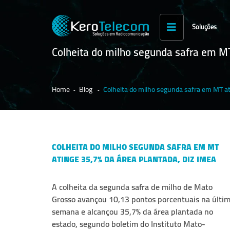
Soluções
Colheita do milho segunda safra em MT
Home
Blog
Colheita do milho segunda safra em MT at
COLHEITA DO MILHO SEGUNDA SAFRA EM MT
ATINGE 35,7% DA ÁREA PLANTADA, DIZ IMEA
A colheita da segunda safra de milho de Mato
Grosso avançou 10,13 pontos porcentuais na últi
semana e alcançou 35,7% da área plantada no
estado, segundo boletim do Instituto Mato-