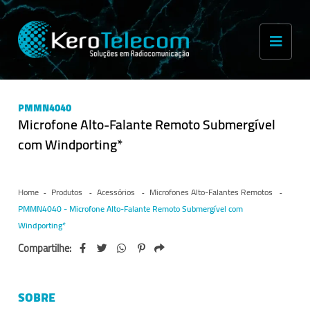
PMMN4040
Microfone Alto-Falante Remoto Submergível
com Windporting*
Home
Produtos
Acessórios
Microfones Alto-Falantes Remotos
PMMN4040 - Microfone Alto-Falante Remoto Submergível com
Windporting*
Compartilhe:
SOBRE