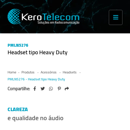
PMLN5276
Headset tipo Heavy Duty
Home
Produtos
Acessórios
Headsets
PMLN5276 - Headset tipo Heavy Duty
Compartilhe:
CLAREZA
e qualidade no áudio