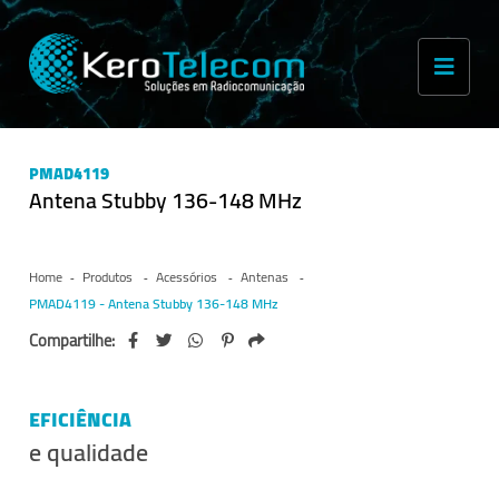
PMAD4119
Antena Stubby 136-148 MHz
Home
Produtos
Acessórios
Antenas
PMAD4119 - Antena Stubby 136-148 MHz
Compartilhe:
EFICIÊNCIA
e qualidade