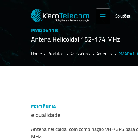
Soluções
PMAD4118
Antena Helicoidal 152-174 MHz
Home
Produtos
Acessórios
Antenas
PMAD4118 
EFICIÊNCIA
e qualidade
Antena helicoidal com combinação VHF/GPS para 
MHz.