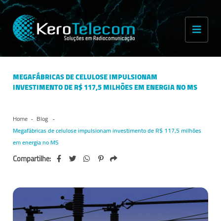
MEGAFÁBRICAS DE CELULOSE IMPULSIONAM
INVESTIMENTO DE R$ 117,5 MILHÕES EM ENERGIA NO MS
Home
Blog
Megafábricas de celulose impulsionam investimento de R$ 117,5 milhões
em energia no MS
Compartilhe: