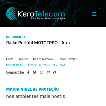
DGP 8550 EX
Rádio Portátil MOTOTRBO - Atex
Home
Produtos
Rádios Motorola
Rádios Portáteis
DGP 8550 EX - Rádio Portátil MOTOTRBO - Atex
Compartilhe:
MAIOR NÍVEL DE PROTEÇÃO
nos ambientes mais hostis